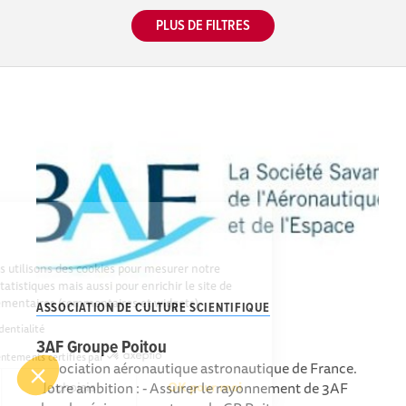
PLUS DE FILTRES
ces, nous utilisons des cookies pour mesurer notre
ir des statistiques mais aussi pour enrichir le site de
és supplémentaires (commentaires et widgets).
ASSOCIATION DE CULTURE SCIENTIFIQUE
e de confidentialité
3AF Groupe Poitou
Consentements certifiés par
Association aéronautique astronautique de France.
Notre ambition : - Assurer le rayonnement de 3AF
i
Je choisis
OK pour moi