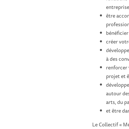
entreprise,
être acco
profession
bénéficier
créer votr
développer
à des conv
renforcer 
projet et ê
développer
autour des
arts, du pa
et être da
Le Collectif « M