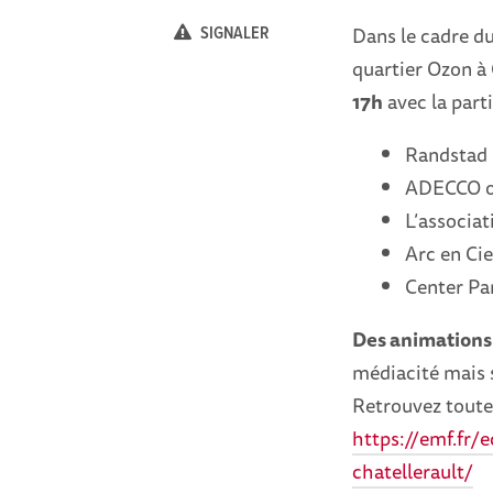
Dans le cadre d
SIGNALER
quartier Ozon à 
17h
avec la parti
Randstad 
ADECCO on
L’associat
Arc en Cie
Center Pa
Des animations
médiacité mais 
Retrouvez toutes
https://emf.fr/
chatellerault/