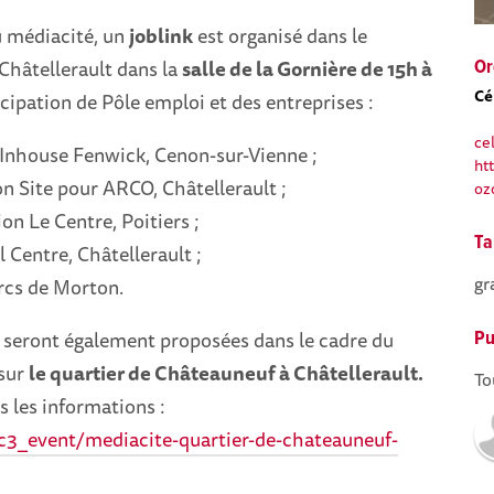
u médiacité, un
joblink
est organisé dans le
Châtellerault dans la
salle de la Gornière de 15h à
Or
Cé
cipation de Pôle emploi et des entreprises :
ce
Inhouse Fenwick, Cenon-sur-Vienne ;
ht
 Site pour ARCO, Châtellerault ;
oz
ion Le Centre, Poitiers ;
Ta
l Centre, Châtellerault ;
gr
rcs de Morton.
seront également proposées dans le cadre du
Pu
sur
le quartier de Châteauneuf à Châtellerault.
To
 les informations :
ec3_event/mediacite-quartier-de-chateauneuf-