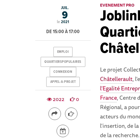
EVENEMENT PRO
JUIL.
Joblin
9
le
2021
Quarti
DE 15:00 À 17:00
Châtel
EMPLOI
QUARTIERSPOPULAIRES
Le projet Collect
CONNEXION
Châtellerault
, l
APPEL-A-PROJET
l’Egalité Entrep
France
, Centre 
2022
0
Régional, a pour
acteurs du mond
l’insertion, de l
de la recherche.