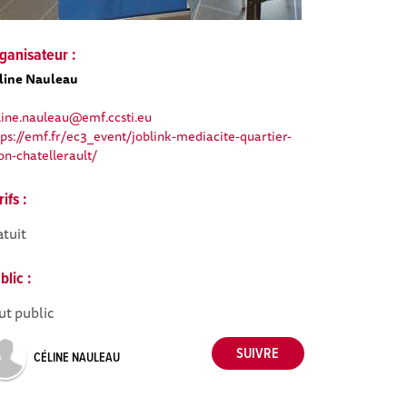
ganisateur :
line Nauleau
line.nauleau@emf.ccsti.eu
tps://emf.fr/ec3_event/joblink-mediacite-quartier-
on-chatellerault/
rifs :
atuit
blic :
ut public
CÉLINE NAULEAU