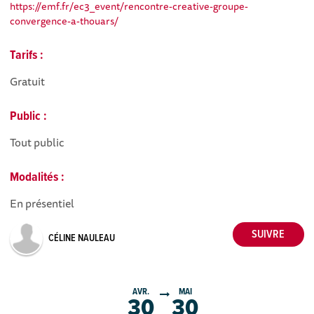
https://emf.fr/ec3_event/rencontre-creative-groupe-
convergence-a-thouars/
Tarifs :
Gratuit
Public :
Tout public
Modalités :
En présentiel
CÉLINE NAULEAU
AVR.
MAI
30
30