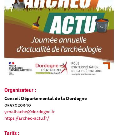
Organisateur :
Conseil Départemental de la Dordogne
0553020340
y.malhache@dordogne.fr
https://archeo-actu.fr/
Tarifs :