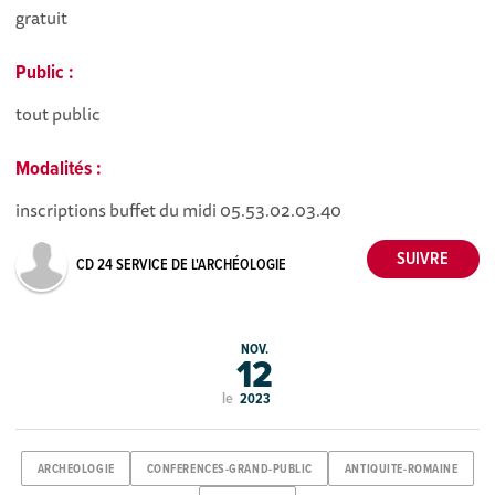
gratuit
Public :
tout public
Modalités :
inscriptions buffet du midi 05.53.02.03.40
CD 24 SERVICE DE L'ARCHÉOLOGIE
NOV.
12
le
2023
ARCHEOLOGIE
CONFERENCES-GRAND-PUBLIC
ANTIQUITE-ROMAINE