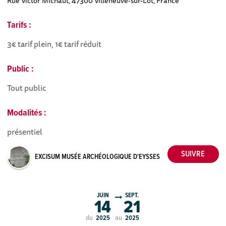
Rue Victor Michaut, 47300 Villeneuve-sur-Lot, France
Tarifs :
3€ tarif plein, 1€ tarif réduit
Public :
Tout public
Modalités :
présentiel
EXCISUM MUSÉE ARCHÉOLOGIQUE D'EYSSES
JUIN
SEPT.
14
21
du
au
2025
2025