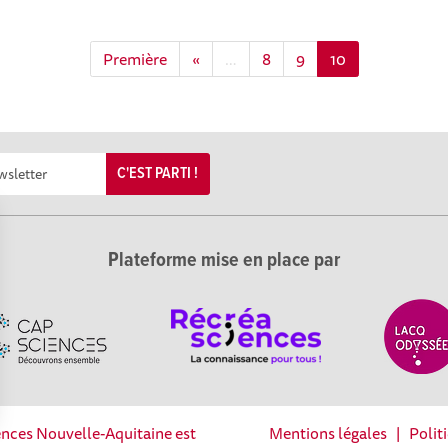
Première
«
…
8
9
10
C'EST PARTI !
Plateforme mise en place par
iences Nouvelle-Aquitaine est
Mentions légales
|
Polit