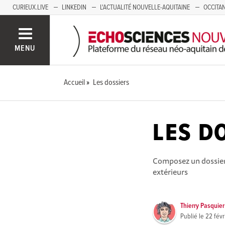
CURIEUX.LIVE
LINKEDIN
L'ACTUALITÉ NOUVELLE-AQUITAINE
OCCITAN
AUVERGNE
LOIRE
SAVOIE MONT BLANC
GRENOBLE
PACA
MENU
Accueil
Les dossiers
LES D
Composez un dossier s
extérieurs
Thierry Pasquier
Publié le
22 févr