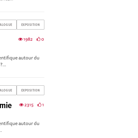
TALOGUE
EXPOSITION
1982
0
ientifique autour du
...
TALOGUE
EXPOSITION
omie
2315
1
ientifique autour du
.