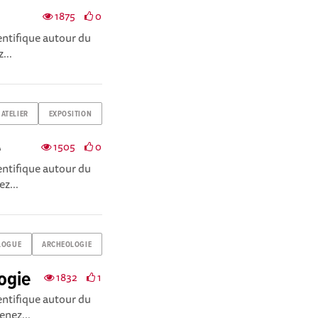
1875
0
ientifique autour du
...
ATELIER
EXPOSITION
e
1505
0
ientifique autour du
ez...
LOGUE
ARCHEOLOGIE
ogie
1832
1
ientifique autour du
enez...