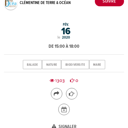
CLÉMENTINE DE TERRE & OCÉAN
FÉV.
16
le
2020
DE 15:00 À 18:00
BALADE
NATURE
BIODIVERSITE
MARE
1303
0
SIGNALER