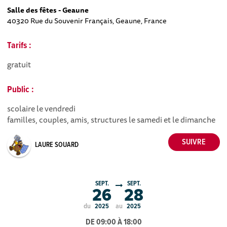
Salle des fêtes - Geaune
40320 Rue du Souvenir Français, Geaune, France
Tarifs :
gratuit
Public :
scolaire le vendredi
familles, couples, amis, structures le samedi et le dimanche
LAURE SOUARD
SEPT.
SEPT.
26
28
du
au
2025
2025
DE 09:00 À 18:00