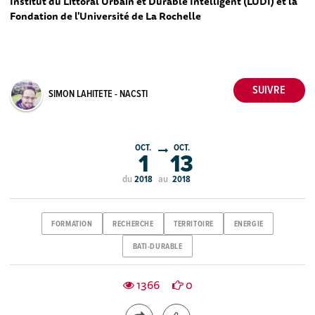
Institut du Littoral Urbain et Durable Intelligent (LUDI) et la
Fondation de l'Université de La Rochelle
SIMON LAHITETE - NACSTI
OCT.
OCT.
1
13
du
au
2018
2018
FORMATION
RECHERCHE
TERRITOIRE
ENERGIE
BATI-DURABLE
1366
0