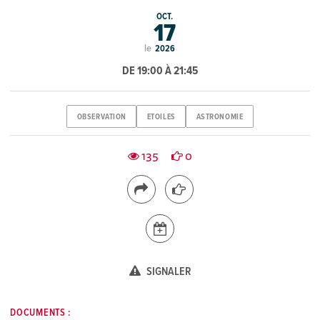
OCT.
17
le
2026
DE 19:00 À 21:45
OBSERVATION
ETOILES
ASTRONOMIE
135
0
SIGNALER
DOCUMENTS :