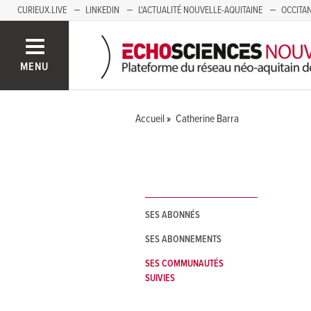
CURIEUX.LIVE
LINKEDIN
L'ACTUALITÉ NOUVELLE-AQUITAINE
OCCITAN
AUVERGNE
LOIRE
SAVOIE MONT BLANC
GRENOBLE
PACA
MENU
Accueil
Catherine Barra
SES ABONNÉS
SES ABONNEMENTS
SES COMMUNAUTÉS
SUIVIES