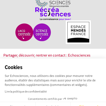
Partager, découvrir, rentrer en contact : Echosciences
Nouvelle-Aquitaine est le réseau social des acteurs de la
culture scientifique, technique et industrielle de la région.
Cookies
Sur Echosciences, nous utilisons des cookies pour mesurer notre
Mentions légales
|
Politique de confidentialité
|
CGU
audience, établir des statistiques mais aussi pour enrichir le site de
|
Ligne éditoriale
fonctionnalités supplémentaires (commentaires et widgets).
Lire la politique de confidentialité
Consentements certifiés par