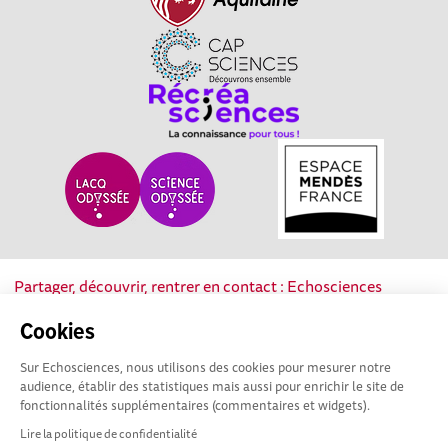
Partager, découvrir, rentrer en contact : Echosciences
Nouvelle-Aquitaine est le réseau social des acteurs de la
Cookies
culture scientifique, technique et industrielle de la région.
Sur Echosciences, nous utilisons des cookies pour mesurer notre
Mentions légales
|
Politique de confidentialité
|
CGU
audience, établir des statistiques mais aussi pour enrichir le site de
|
Ligne éditoriale
fonctionnalités supplémentaires (commentaires et widgets).
Lire la politique de confidentialité