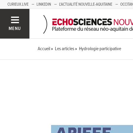
CURIEUX.LIVE
LINKEDIN
L'ACTUALITÉ NOUVELLE-AQUITAINE
OCCITAN
AUVERGNE
LOIRE
SAVOIE MONT BLANC
GRENOBLE
PACA
MENU
Accueil
Les articles
Hydrologie participative