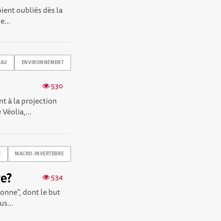
ient oubliés dès la
e...
EAU
ENVIRONNEMENT
530
t à la projection
Véolia,...
E
MACRO-INVERTEBRE
re?
534
tonne", dont le but
us...