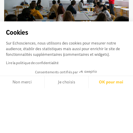
Cookies
Sciences.live : Déjà 5000 participants !
741
Sur Echosciences, nous utilisons des cookies pour mesurer notre
Depuis son lancement, le programme SCIENCES.LIVE
audience, établir des statistiques mais aussi pour enrichir le site de
comptabilise 225 séances effectuées dans des classes de CP
fonctionnalités supplémentaires (commentaires et widgets).
à la terminale. Ce n’est pas moins de...
Lire la politique de confidentialité
Consentements certifiés par
Non merci
Je choisis
OK pour moi
Axeptio consent
Plateforme de Gestion du Consentement : Personnalisez vos Opt
Partager, découvrir,
Conditions Générales d'utilisation
Notre plateforme vous permet d'adapter et de gérer vos paramètr
rentrer en contact :
Echosciences Nouvelle-Aquitaine est le réseau social des
acteurs de la culture scientifique, technique et industrielle
de la région.