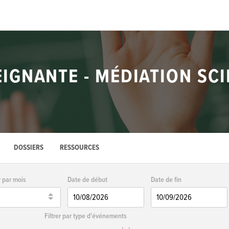
GNANTE - MÉDIATION SCI
DOSSIERS
RESSOURCES
r par mois
Date de début
Date de fin
Filtrer par type d'événements