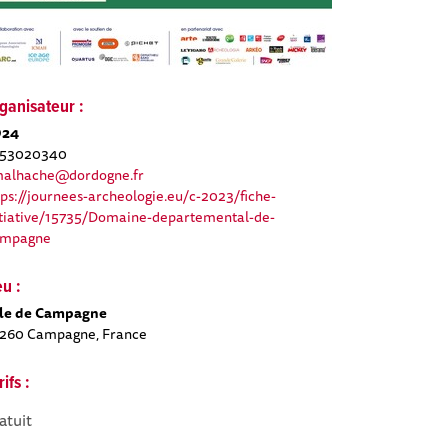
ganisateur :
D24
53020340
malhache@dordogne.fr
tps://journees-archeologie.eu/c-2023/fiche-
itiative/15735/Domaine-departemental-de-
mpagne
eu :
lle de Campagne
260 Campagne, France
rifs :
atuit