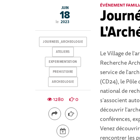
ÉVÉNEMENT FAMILI
JUIN
Journ
18
le
2023
L'Arch
JOURNEES_ARCHEOLOGIE
Le Village de l’a
ATELIERS
Recherche Arché
EXPERIMENTATION
service de l'ar
PREHISTOIRE
(CD24), le Pôle d
ARCHEOLOGIE
national de rec
1280
0
s’associent aut
découvrir l’arch
conférences, exp
Venez découvrir l
rencontrer les p