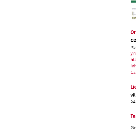
Or
C
05
y.
ht
in
Ca
Li
vi
24
Ta
Gr