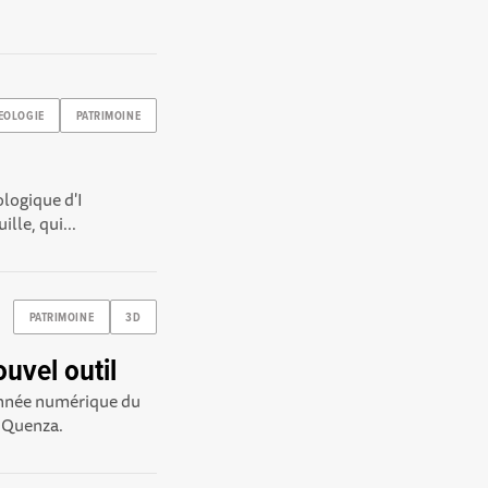
EOLOGIE
PATRIMOINE
ologique d'I
lle, qui...
PATRIMOINE
3D
uvel outil
donnée numérique du
e Quenza.