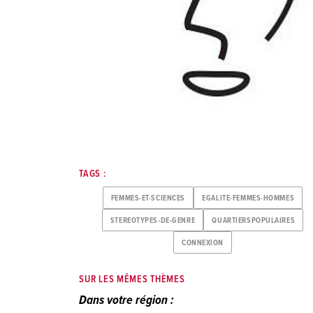
TAGS :
FEMMES-ET-SCIENCES
EGALITE-FEMMES-HOMMES
STEREOTYPES-DE-GENRE
QUARTIERSPOPULAIRES
CONNEXION
SUR LES MÊMES THÈMES
Dans votre région :