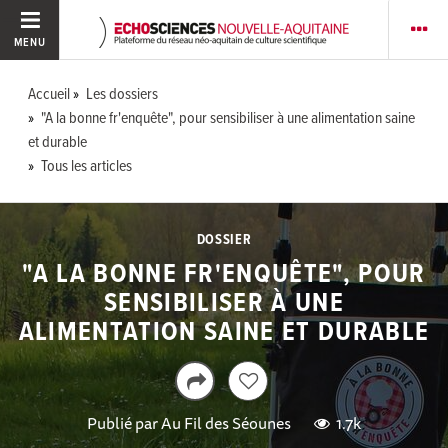
MENU
Accueil
Les dossiers
"A la bonne fr'enquête", pour sensibiliser à une alimentation saine
et durable
Tous les articles
DOSSIER
"A LA BONNE FR'ENQUÊTE", POUR
SENSIBILISER À UNE
ALIMENTATION SAINE ET DURABLE
Publié par
Au Fil des Séounes
1.7k