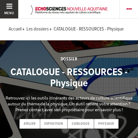
MENU
Accueil
Les dossiers
CATALOGUE - RESSOURCES - Physique
DOSSIER
CATALOGUE - RESSOURCES -
Physique
Retrouvez ici les outils itinérants des acteurs de culture scientifique
autour du thème de la physique. Un outil retient votre attention ?
Prenez contact avec son propriétaire pour en savoir plus !
ATELIER
EXPOSITION
CATALOGUE
PHYSIQUE