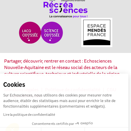
Partager, découvrir, rentrer en contact : Echosciences
Nouvelle-Aquitaine est le réseau social des acteurs de la
culture scientifique, technique et industrielle de la région.
Cookies
Mentions légales
|
Politique de confidentialité
|
CGU
Sur Echosciences, nous utilisons des cookies pour mesurer notre
|
Ligne éditoriale
audience, établir des statistiques mais aussi pour enrichir le site de
fonctionnalités supplémentaires (commentaires et widgets).
Lire la politique de confidentialité
Consentements certifiés par