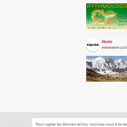
kīpuka
événement
publ