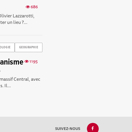
686
ivier Lazzarotti,
r un lieu ?...
OLOGIE
GEOGRAPHIE
lcanisme
1195
e
massif Central, avec
 Il...
SUIVEZ-NOUS