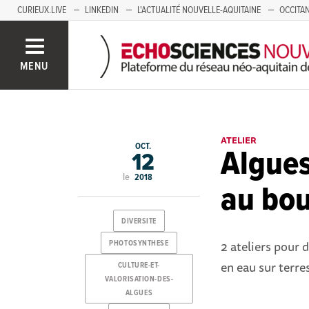
CURIEUX.LIVE
LINKEDIN
L'ACTUALITÉ NOUVELLE-AQUITAINE
OCCITAN
AUVERGNE
LOIRE
SAVOIE MONT BLANC
GRENOBLE
PACA
MENU
ATELIER
OCT.
Algues
12
le
2018
au bo
DIVERSITE
2 ateliers pour 
PHOTOSYNTHESE
en eau sur terre
CULTURE-ET-
VALORISATION-DES-
ALGUES