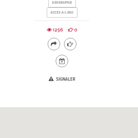
GEOGRAPHIE
ACCES-A-L-EAU
1256
0
SIGNALER