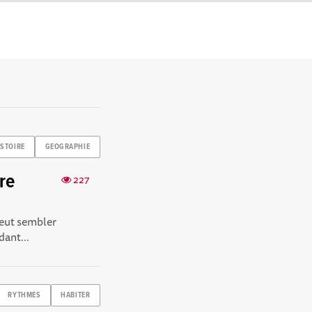
ISTOIRE
GEOGRAPHIE
tre
227
 peut sembler
dant...
RYTHMES
HABITER