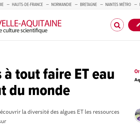
IE
HAUTS-DE-FRANCE
NORMANDIE
BRETAGNE
NANTES MÉTRO
CORSE
 à tout faire ET eau
Or
Aq
ut du monde
découvrir la diversité des algues ET les ressources
sur