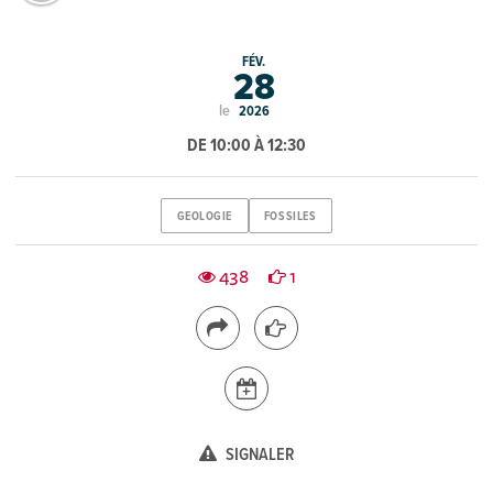
FÉV.
28
le
2026
DE 10:00 À 12:30
GEOLOGIE
FOSSILES
438
1
SIGNALER