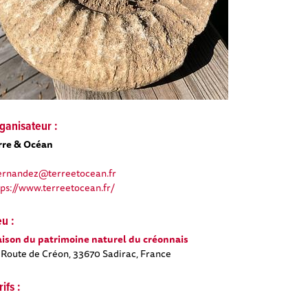
ganisateur :
rre & Océan
fernandez@terreetocean.fr
tps://www.terreetocean.fr/
eu :
ison du patrimoine naturel du créonnais
 Route de Créon, 33670 Sadirac, France
rifs :