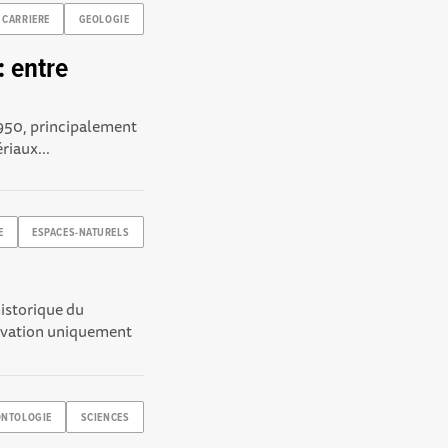
CARRIERE
GEOLOGIE
: entre
1950, principalement
riaux...
E
ESPACES-NATURELS
historique du
ervation uniquement
ONTOLOGIE
SCIENCES