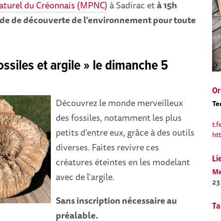
aturel du Créonnais (MPNC)
à Sadirac et
à 15h
ade de découverte de l’environnement pour toute
ossiles et argile »
le dimanche 5
Or
Découvrez le monde merveilleux
Te
des fossiles, notamment les plus
t.
petits d’entre eux, grâce à des outils
ht
diverses. Faites revivre ces
Li
créatures éteintes en les modelant
Ma
avec de l’argile.
23
Sans inscription nécessaire au
Ta
préalable.