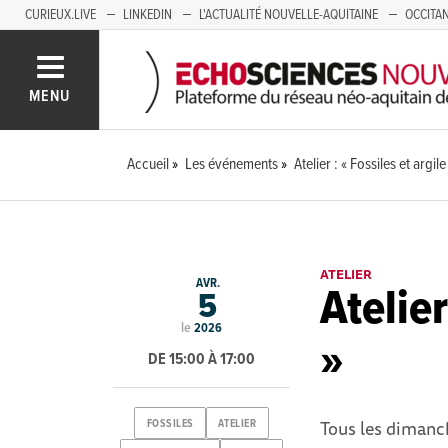
CURIEUX.LIVE
LINKEDIN
L'ACTUALITÉ NOUVELLE-AQUITAINE
OCCITAN
AUVERGNE
LOIRE
SAVOIE MONT BLANC
GRENOBLE
PACA
MENU
Accueil
Les événements
Atelier : « Fossiles et argile
ATELIER
AVR.
Atelier
5
le
2026
»
DE 15:00 À 17:00
Tous les dimanche
FOSSILES
ATELIER