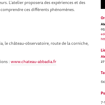
eurs. L’atelier proposera des expériences et des
 comprendre ces différents phénomènes.
Or
Ab
05
ed
ht
a, le château-observatoire, route de la corniche,
Li
Ab
tions :
www.chateau-abbadia.fr
27
Ta
6
Pu
7-