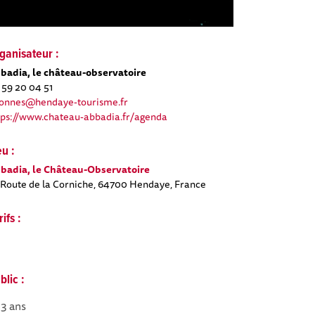
ganisateur :
badia, le château-observatoire
 59 20 04 51
onnes@hendaye-tourisme.fr
tps://www.chateau-abbadia.fr/agenda
eu :
badia, le Château-Observatoire
 Route de la Corniche, 64700 Hendaye, France
rifs :
€
blic :
13 ans