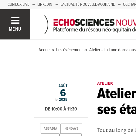
CURIEUX.LIVE
LINKEDIN
L'ACTUALITÉ NOUVELLE-AQUITAINE
OCCITAN
AUVERGNE
LOIRE
SAVOIE MONT BLANC
GRENOBLE
PACA
MENU
Accueil
Les événements
Atelier - La Lune dans sous
ATELIER
AOÛT
Atelie
6
le
2025
ses ét
DE 10:00 À 11:30
Tout au long de 
ABBADIA
HENDAYE