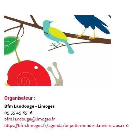
Organisateur :
Bfm Landouge - Limoges
05 55 45 85 16
bfm.landouge@limoges.fr
https://bfm.limoges.fr/agenda/le-petit-monde-danne-crausaz-0