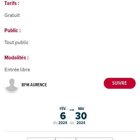
Tarifs :
Gratuit
Public :
Tout public
Modalités :
Entrée libre
BFM AURENCE
FÉV.
MAI
6
30
du
au
2024
2024