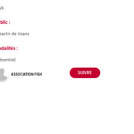
5€
blic :
partir de 10ans
dalités :
ésentiel
ASSOCIATION FISH