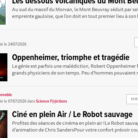
Les dessous volcaniques du Mont Be
Au sud du massif du Morvan, le Mont Beuvray séduit par se
empreinte gauloise, que l’on doit en tout premier lieu à son h
ié le
24/07/2026
Oppenheimer, triomphe et tragédie
Le génie est parfois une malédiction, Robert Oppenheimer f
grands physiciens de son temps. Peu d’hommes pouvaient riv
renoble
SCIE
ié le
07/07/2026
dans
Science F(r)ictions
Ciné en plein Air / Le Robot sauvage
Profitez des séances de cinéma en plein air !Le Robot sauva
d'animation de Chris SandersPour votre confort prévoir cous