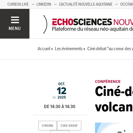
CURIEUX.LIVE
LINKEDIN
L'ACTUALITÉ NOUVELLE-AQUITAINE
OCCITAN
AUVERGNE
LOIRE
SAVOIE MONT BLANC
GRENOBLE
PACA
MENU
Accueil
Les événements
Ciné-débat "au coeur des 
CONFÉRENCE
OCT.
Ciné-d
12
le
2025
volcan
DE 14:30 À 14:30
CINEMA
CINE-DEBAT