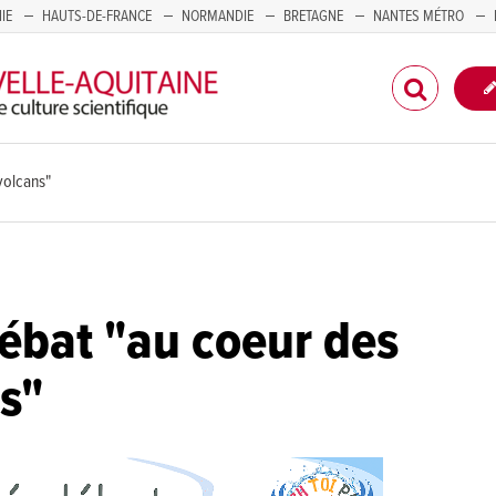
IE
HAUTS-DE-FRANCE
NORMANDIE
BRETAGNE
NANTES MÉTRO
CORSE
volcans"
ébat "au coeur des
s"