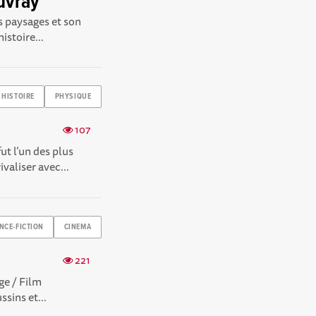
uvray
s paysages et son
istoire...
HISTOIRE
PHYSIQUE
107
ut l’un des plus
aliser avec...
NCE-FICTION
CINEMA
221
ge / Film
sins et...