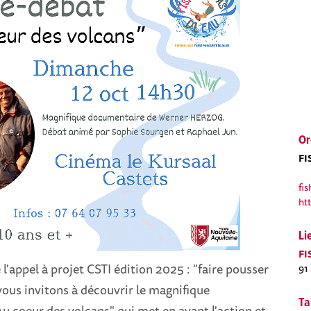
Or
FI
fi
ht
Li
FI
 l'appel à projet CSTI édition 2025 : "faire pousser
91
 vous invitons à découvrir le magnifique
Ta
 coeur des volcans" qui met en avant l'action et