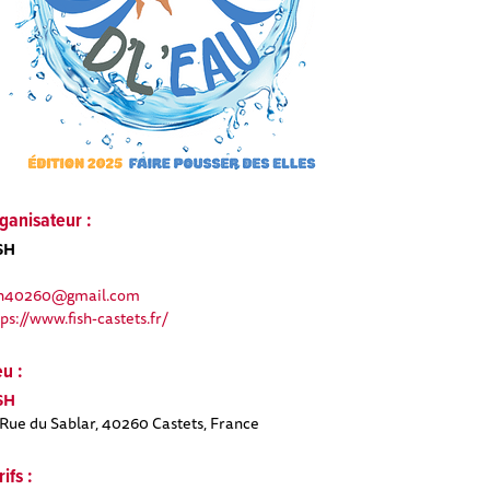
ganisateur :
SH
sh40260@gmail.com
tps://www.fish-castets.fr/
eu :
SH
 Rue du Sablar, 40260 Castets, France
rifs :