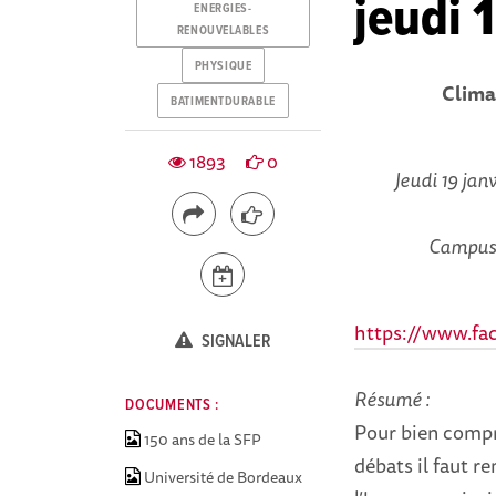
jeudi 
ENERGIES-
RENOUVELABLES
PHYSIQUE
Climat
BATIMENTDURABLE
1893
0
Jeudi 19 jan
Campus 
https://www.fa
SIGNALER
Résumé :
DOCUMENTS :
Pour bien compr
150 ans de la SFP
débats il faut re
Université de Bordeaux