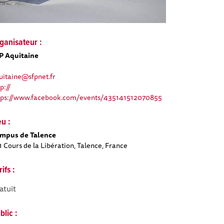
ganisateur :
P Aquitaine
uitaine@sfpnet.fr
p://
tps://www.facebook.com/events/435141512070855
eu :
mpus de Talence
1 Cours de la Libération, Talence, France
rifs :
atuit
blic :