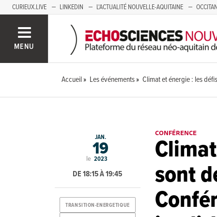
CURIEUX.LIVE
LINKEDIN
L'ACTUALITÉ NOUVELLE-AQUITAINE
OCCITAN
AUVERGNE
LOIRE
SAVOIE MONT BLANC
GRENOBLE
PACA
MENU
Accueil
Les événements
Climat et énergie : les déf
CONFÉRENCE
JAN.
Climat 
19
le
2023
sont d
DE 18:15 À 19:45
Confér
TRANSITION-ENERGETIQUE