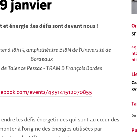
19 janvier
 et énergie :les défis sont devant nous !
Or
SF
aq
vier à 18h15,
amphithéâtre B18N de l'Université de
htt
Bordeaux
ht
de Talence Pessac -
TRAM B François Bordes
Li
Ca
35
cebook.com/events/435141512070855
Ta
Gr
endre les défis énergétiques qui sont au cœur des
monter à l’origine des énergies utilisées par
Pu