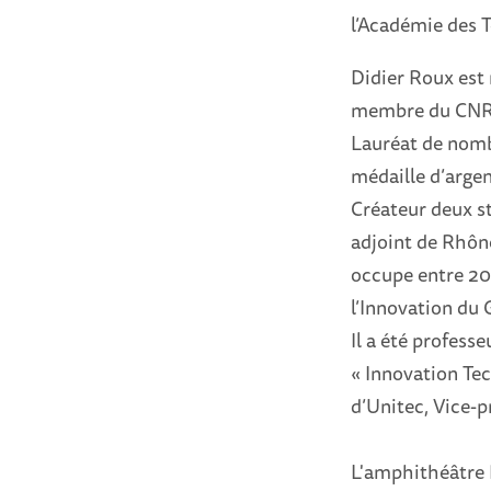
l’Académie des 
Didier Roux est 
membre du CNRS
Lauréat de nombre
médaille d’arge
Créateur deux st
adjoint de Rhôn
occupe entre 200
l’Innovation du
Il a été profess
« Innovation Te
d’Unitec, Vice-p
L'
amphithéâtre B