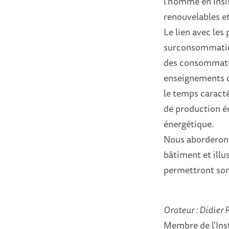
l’homme en insis
renouvelables et
Le lien avec les
surconsommation
des consommatio
enseignements cl
le temps caracté
de production éne
énergétique.
Nous aborderons 
bâtiment et illu
permettront son 
Orateur : Didier 
Membre de l’Ins