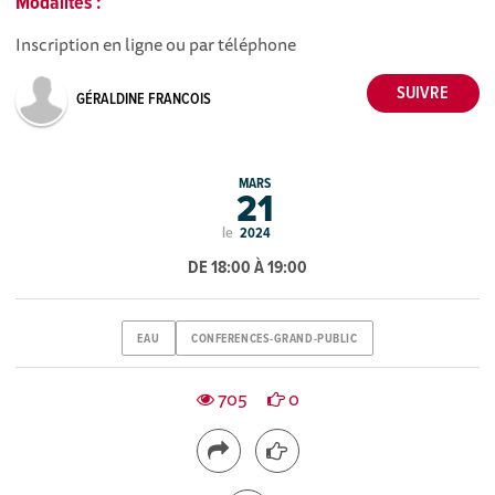
Modalités :
Inscription en ligne ou par téléphone
GÉRALDINE FRANCOIS
MARS
21
le
2024
DE 18:00 À 19:00
EAU
CONFERENCES-GRAND-PUBLIC
705
0