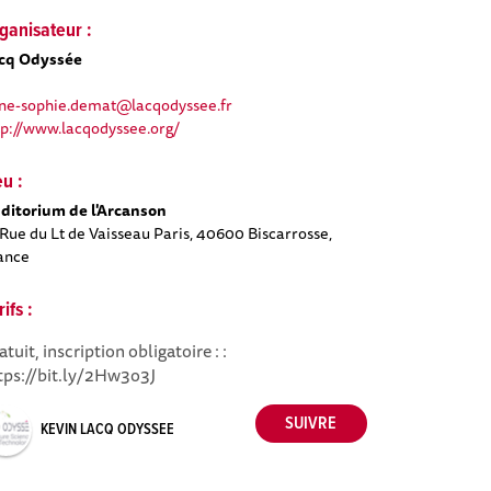
ganisateur :
cq Odyssée
ne-sophie.demat@lacqodyssee.fr
tp://www.lacqodyssee.org/
eu :
ditorium de l'Arcanson
 Rue du Lt de Vaisseau Paris, 40600 Biscarrosse,
ance
rifs :
atuit, inscription obligatoire : :
tps://bit.ly/2Hw3o3J
KEVIN LACQ ODYSSEE