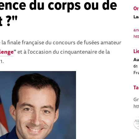
ence du corps ou de
Or
t ?"
La
an
ht
 la finale française du concours de fusées amateur
lenge
"
et à l'occasion du cinquantenaire de la
Li
Au
1.
61
Fr
Ta
Gr
ht