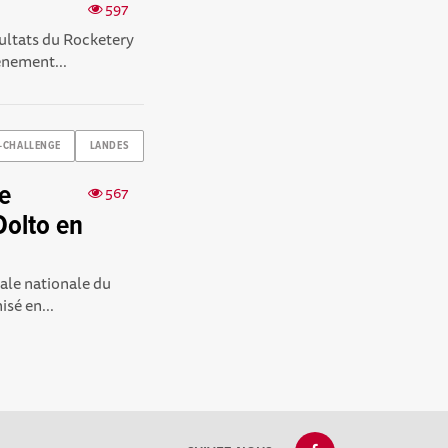
597
sultats du Rocketery
ènement...
-CHALLENGE
LANDES
he
567
Dolto en
ale nationale du
sé en...