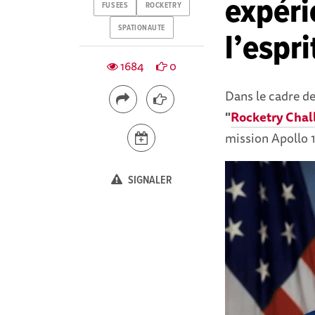
expéri
FUSEES
ROCKETRY
SPATIONAUTE
l’espri
1684
0
Dans le cadre de
"
Rocketry Chal
mission Apollo 1
SIGNALER