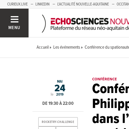
CURIEUX.LIVE
LINKEDIN
L'ACTUALITÉ NOUVELLE-AQUITAINE
OCCITAN
AUVERGNE
LOIRE
SAVOIE MONT BLANC
GRENOBLE
PACA
MENU
Accueil
Les événements
Conférence du spationaute 
CONFÉRENCE
MAI
Confér
24
le
2019
Philipp
DE 19:30 À 22:00
dans l
ROCKETRY-CHALLENGE