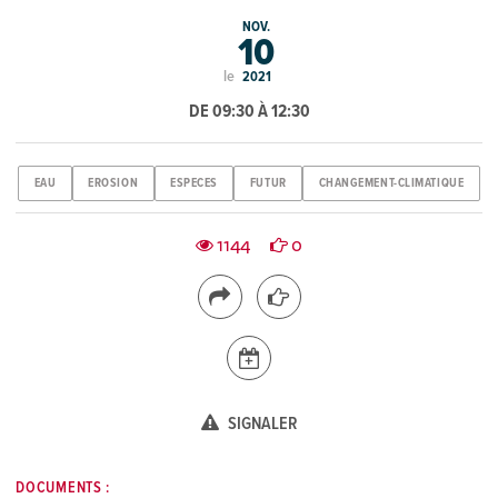
NOV.
10
le
2021
DE 09:30 À 12:30
EAU
EROSION
ESPECES
FUTUR
CHANGEMENT-CLIMATIQUE
1144
0
SIGNALER
DOCUMENTS :