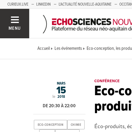
CURIEUX.LIVE
LINKEDIN
L'ACTUALITÉ NOUVELLE-AQUITAINE
OCCITAN
AUVERGNE
LOIRE
SAVOIE MONT BLANC
GRENOBLE
PACA
MENU
Accueil
Les événements
Eco-conception, les produ
CONFÉRENCE
MARS
Eco-co
15
le
2018
produi
DE 20:30 À 22:00
Éco-produits, 
ECO-CONCEPTION
CHIMIE