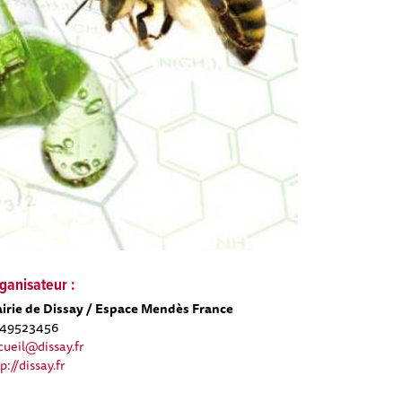
ganisateur :
irie de Dissay / Espace Mendès France
49523456
cueil@dissay.fr
p://dissay.fr