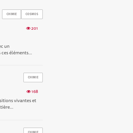
CHIMIE
COSMOS
201
ec un
 ces éléments...
CHIMIE
168
itions vivantes et
ière...
CHIMIE