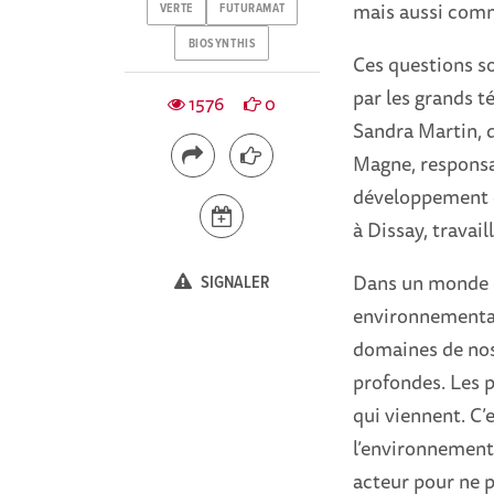
mais aussi com
VERTE
FUTURAMAT
BIOSYNTHIS
Ces questions so
par les grands t
1576
0
Sandra Martin, d
Magne, responsa
développement c
à Dissay, travai
Dans un monde où
SIGNALER
environnementau
domaines de nos
profondes. Les p
qui viennent. C’
l’environnement 
acteur pour ne p