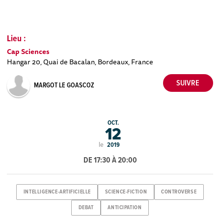
Lieu :
Cap Sciences
Hangar 20, Quai de Bacalan, Bordeaux, France
MARGOT LE GOASCOZ
OCT.
12
le
2019
DE 17:30 À 20:00
INTELLIGENCE-ARTIFICIELLE
SCIENCE-FICTION
CONTROVERSE
DEBAT
ANTICIPATION