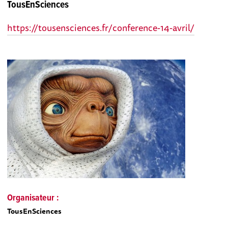
TousEnSciences
https://tousensciences.fr/conference-14-avril/
Organisateur :
TousEnSciences