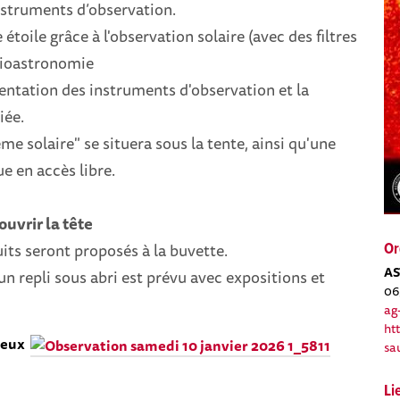
nstruments d’observation.
toile grâce à l'observation solaire (avec des filtres
adioastronomie
sentation des instruments d'observation et la
iée.
me solaire" se situera sous la tente, ainsi qu'une
e en accès libre.
uvrir la tête
uits seront proposés à la buvette.
Or
AS
 un repli sous abri est prévu avec expositions et
06
ag
ht
reux
sa
Li