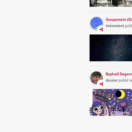
Groupement d'As
événement
publ
Raphaël Degen
dossier
publié l