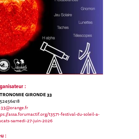
ganisateur :
TRONOMIE GIRONDE 33
52456418
-33@orange.fr
tps://assa.forumactif.org/t3571-festival-du-soleil-a-
ucats-samedi-27-juin-2026
eu :