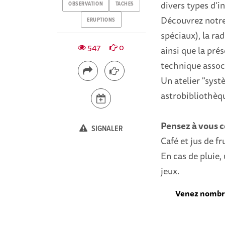
divers types d’i
OBSERVATION
TACHES
Découvrez notre é
ERUPTIONS
spéciaux), la r
547
0
ainsi que la pré
technique assoc
Un atelier "systè
astrobibliothèqu
Pensez à vous co
SIGNALER
Café et jus de fr
En cas de pluie,
jeux.
Venez nomb