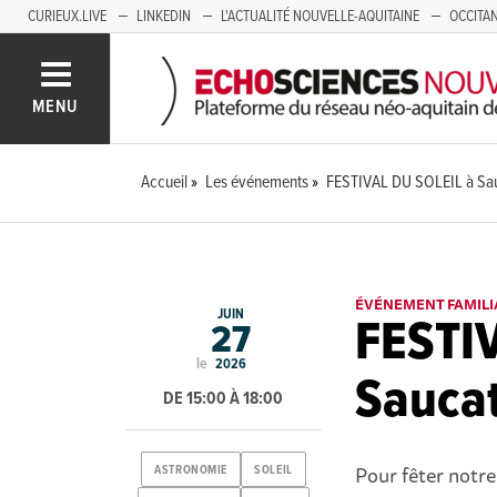
CURIEUX.LIVE
LINKEDIN
L'ACTUALITÉ NOUVELLE-AQUITAINE
OCCITAN
AUVERGNE
LOIRE
SAVOIE MONT BLANC
GRENOBLE
PACA
MENU
Accueil
Les événements
FESTIVAL DU SOLEIL à Sauc
ÉVÉNEMENT FAMILI
JUIN
FESTI
27
le
2026
Saucat
DE 15:00 À 18:00
Pour fêter notre
ASTRONOMIE
SOLEIL