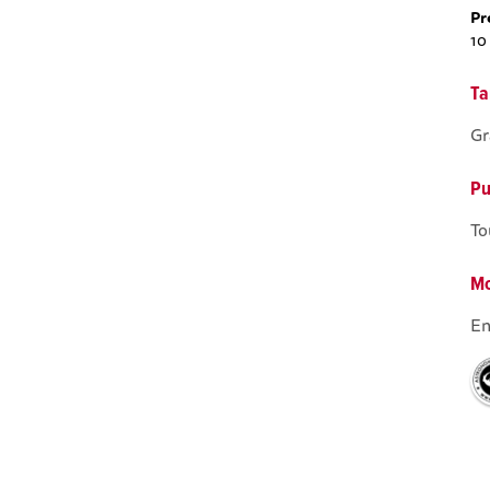
Pr
10
Ta
Gr
Pu
To
Mo
En