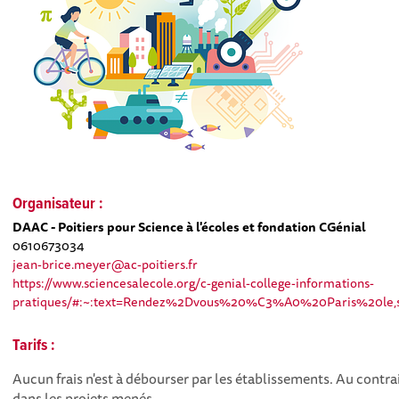
Organisateur :
DAAC - Poitiers pour Science à l'écoles et fondation CGénial
0610673034
jean-brice.meyer@ac-poitiers.fr
https://www.sciencesalecole.org/c-genial-college-informations-
pratiques/#:~:text=Rendez%2Dvous%20%C3%A0%20Paris%20le,s
Tarifs :
Aucun frais n'est à débourser par les établissements. Au contr
dans les projets menés.