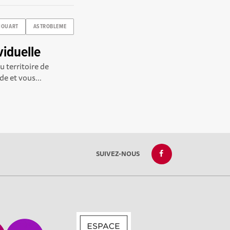
HOUART
ASTROBLEME
iduelle
u territoire de
e et vous...
SUIVEZ-NOUS