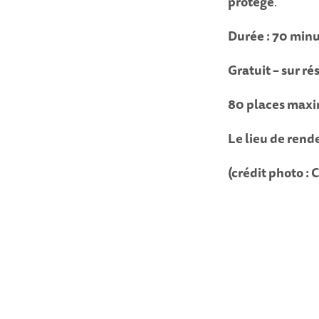
protégé
.
Durée : 70 min
Gratuit – sur r
80 places max
Le lieu de rend
(crédit photo : 