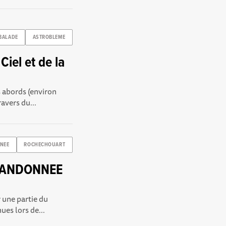
BALADE
ASTROBLEME
iel et de la
 abords (environ
avers du...
NEE
ROCHECHOUART
- RANDONNEE
 une partie du
ues lors de...