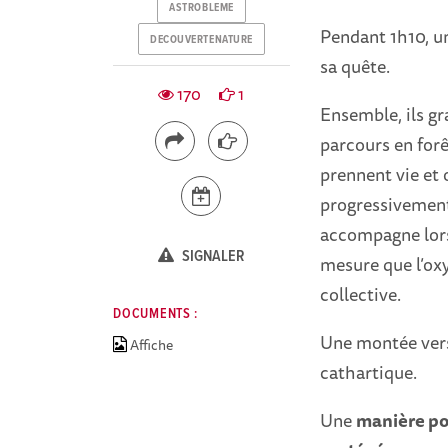
ASTROBLEME
Pendant 1h10, un
DECOUVERTENATURE
sa quête.
170
1
Ensemble, ils gr
parcours en for
prennent vie et 
progressivement
accompagne lors 
SIGNALER
mesure que l’oxyg
collective.
DOCUMENTS :
Une montée ver
Affiche
cathartique.
Une
manière poé