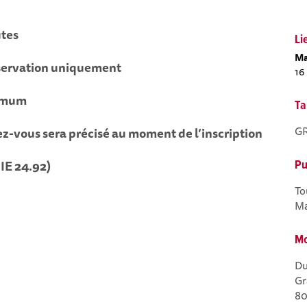
utes
Li
Ma
éservation uniquement
16
imum
Ta
G
ez-vous sera précisé au moment de l’inscription
CIE 24.92)
Pu
To
Ma
Mo
Du
Gr
80