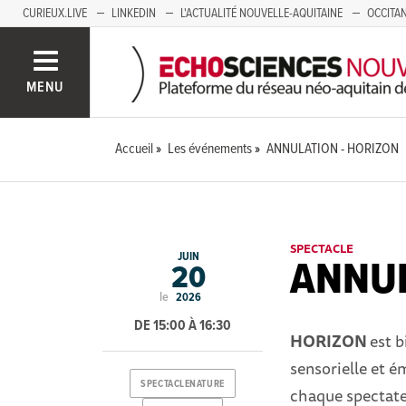
CURIEUX.LIVE
LINKEDIN
L'ACTUALITÉ NOUVELLE-AQUITAINE
OCCITAN
AUVERGNE
LOIRE
SAVOIE MONT BLANC
GRENOBLE
PACA
MENU
Accueil
Les événements
ANNULATION - HORIZON
SPECTACLE
JUIN
ANNUL
20
le
2026
DE 15:00 À 16:30
HORIZON
est b
sensorielle et é
SPECTACLENATURE
chaque spectat