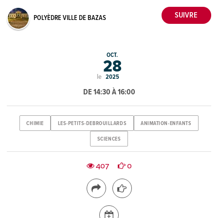
POLYÈDRE VILLE DE BAZAS
OCT.
28
le
2025
DE 14:30 À 16:00
CHIMIE
LES-PETITS-DEBROUILLARDS
ANIMATION-ENFANTS
SCIENCES
407
0