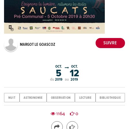
MARGOT LE GOASCOZ
OCT.
OCT.
5
12
du
au
2019
2019
NUIT
ASTRONOMIE
OBSERVATION
LECTURE
BIBLIOTHEQUE
1164
0