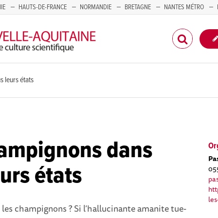
IE
HAUTS-DE-FRANCE
NORMANDIE
BRETAGNE
NANTES MÉTRO
CORSE
 leurs états
hampignons dans
Or
Pa
eurs états
05
pas
htt
les
les champignons ? Si l’hallucinante amanite tue-