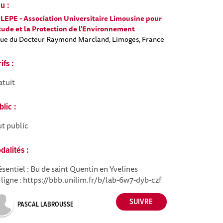
u :
LEPE - Association Universitaire Limousine pour
tude et la Protection de l'Environnement
Rue du Docteur Raymond Marcland, Limoges, France
ifs :
atuit
lic :
ut public
dalités :
sentiel : Bu de saint Quentin en Yvelines
 ligne : https://bbb.unilim.fr/b/lab-6w7-dyb-czf
PASCAL LABROUSSE