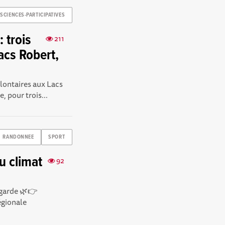
SCIENCES-PARTICIPATIVES
 trois
211
acs Robert,
ontaires aux Lacs
 pour trois...
RANDONNEE
SPORT
u climat
92
lgarde 🌿👉
égionale