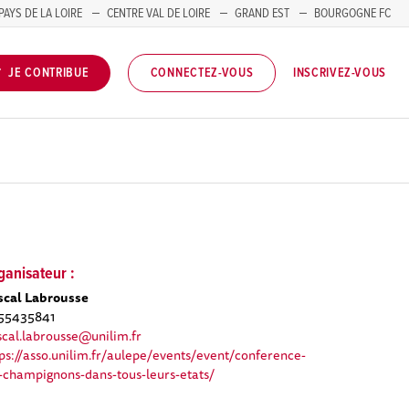
PAYS DE LA LOIRE
CENTRE VAL DE LOIRE
GRAND EST
BOURGOGNE FC
INSCRIVEZ-VOUS
JE CONTRIBUE
CONNECTEZ-VOUS
ganisateur :
scal Labrousse
55435841
cal.labrousse@unilim.fr
ps://asso.unilim.fr/aulepe/events/event/conference-
-champignons-dans-tous-leurs-etats/