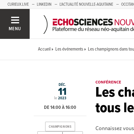
CURIEUX.LIVE
LINKEDIN
L'ACTUALITÉ NOUVELLE-AQUITAINE
OCCITAN
AUVERGNE
LOIRE
SAVOIE MONT BLANC
GRENOBLE
PACA
MENU
Accueil
Les événements
Les champignons dans tous
CONFÉRENCE
DÉC.
Les c
11
le
2023
tous l
DE 14:00 À 16:00
Connaissez vous 
CHAMPIGNONS