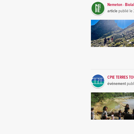
Nemeton · Biola
article
publié le
CPIE TERRES T
événement
publ