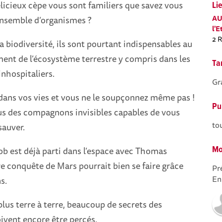
icieux cèpe vous sont familiers que savez vous
Lie
AU
ensemble d’organismes ?
l'E
2 
a biodiversité, ils sont pourtant indispensables au
ent de l’écosystème terrestre y compris dans les
Tar
inhospitaliers.
Gr
 dans vos vies et vous ne le soupçonnez même pas !
Pub
us des compagnons invisibles capables de vous
to
sauver.
blob est déjà parti dans l’espace avec Thomas
Mo
re conquête de Mars pourrait bien se faire grâce
Pré
En
s.
plus terre à terre, beaucoup de secrets des
vent encore être percés.