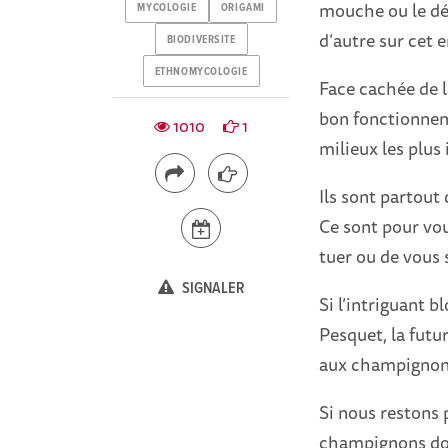
mouche ou le dél
MYCOLOGIE
ORIGAMI
d’autre sur cet 
BIODIVERSITE
ETHNOMYCOLOGIE
Face cachée de l
bon fonctionnem
1010
1
milieux les plus 
Ils sont partout
Ce sont pour vo
tuer ou de vous 
SIGNALER
Si l’intriguant 
Pesquet, la futu
aux champignon
Si nous restons 
champignons doi