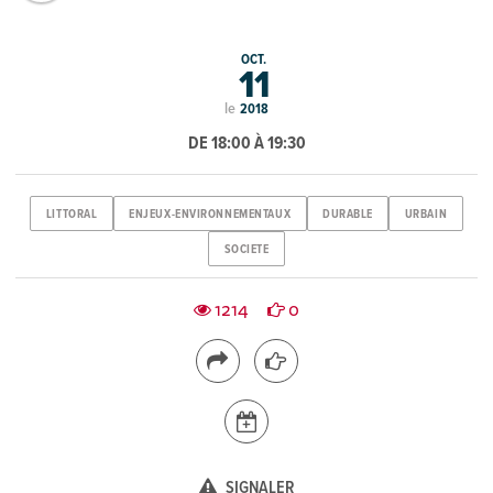
OCT.
11
le
2018
DE 18:00 À 19:30
LITTORAL
ENJEUX-ENVIRONNEMENTAUX
DURABLE
URBAIN
SOCIETE
1214
0
SIGNALER