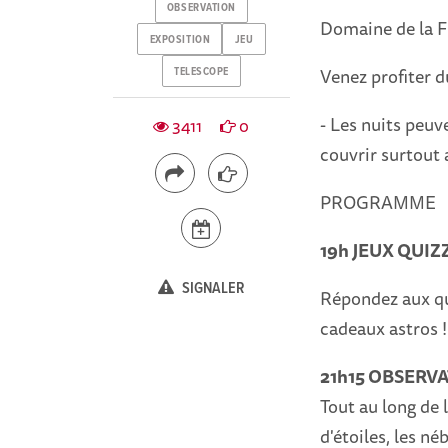
OBSERVATION
Domaine de la Fr
EXPOSITION
JEU
Venez profiter 
TELESCOPE
- Les nuits peuv
3411
0
couvrir surtout 
PROGRAMME
19h JEUX QUIZ
SIGNALER
Répondez aux qu
cadeaux astros 
21h15 OBSERV
Tout au long de 
d'étoiles, les né