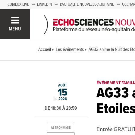
CURIEUX.LIVE
LINKEDIN
L'ACTUALITÉ NOUVELLE-AQUITAINE
OCCITAN
AUVERGNE
LOIRE
SAVOIE MONT BLANC
GRENOBLE
PACA
MENU
Accueil
Les événements
AG33 anime la Nuit des Eto
ÉVÉNEMENT FAMILI
AOÛT
AG33 a
15
le
2026
Etoile
DE 18:30 À 23:59
Entrée GRATUIT
ASTRONOMIE