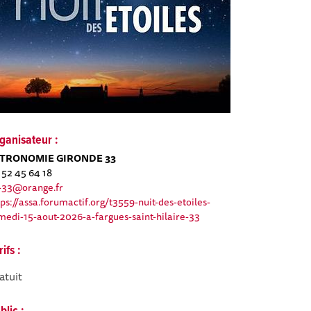
ganisateur :
TRONOMIE GIRONDE 33
 52 45 64 18
-33@orange.fr
tps://assa.forumactif.org/t3559-nuit-des-etoiles-
medi-15-aout-2026-a-fargues-saint-hilaire-33
rifs :
atuit