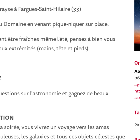
ayse à Fargues-Saint-Hilaire (33)
du Domaine en venant pique-niquer sur place.
ent être fraîches même l'été, pensez à bien vous
aux extrémités (mains, tête et pieds).
Or
AS
Z
06
ag
ht
estions sur l'astronomie et gagnez de beaux
sa
!
Ta
ATION
Gr
la soirée, vous vivrez un voyage vers les amas
buleuses, les galaxies et tous ces objets célestes que