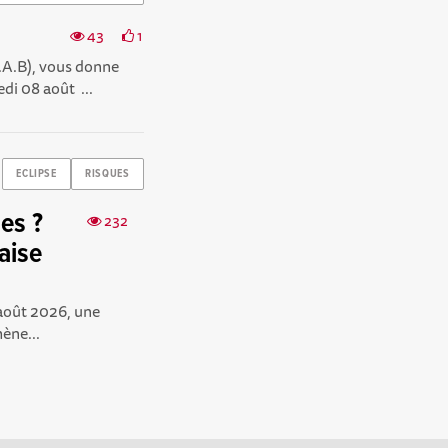
43
1
.A.B), vous donne
di 08 août ...
ECLIPSE
RISQUES
es ?
232
aise
 août 2026, une
mène...