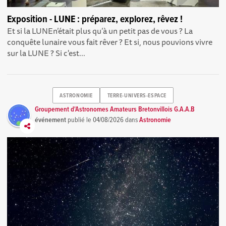
Exposition - LUNE : préparez, explorez, rêvez !
Et si la LUNEn’était plus qu’à un petit pas de vous ? La
conquête lunaire vous fait rêver ? Et si, nous pouvions vivre
sur la LUNE ? Si c'est...
ASTRONOMIE
TERRE-UNIVERS-ESPACE
Groupement d'Astronomes Amateurs Bretonvillois G.A.A.B
événement
publié le
04/08/2026
dans
Astronomie