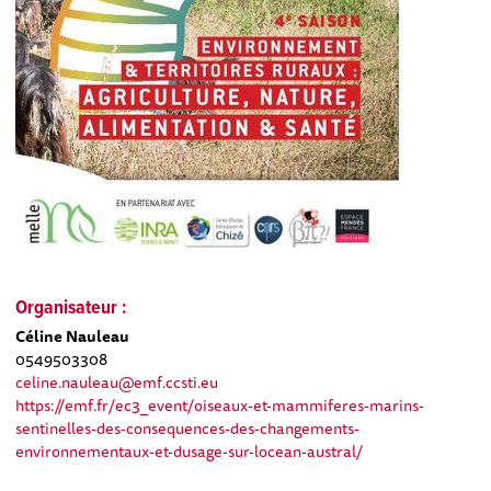
Organisateur :
Céline Nauleau
0549503308
celine.nauleau@emf.ccsti.eu
https://emf.fr/ec3_event/oiseaux-et-mammiferes-marins-
sentinelles-des-consequences-des-changements-
environnementaux-et-dusage-sur-locean-austral/