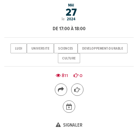
MAI
27
le
2024
DE 17:00 À 18:00
LUDI
UNIVERSITE
SCIENCES
DEVELOPPEMENT-DURABLE
CULTURE
811
0
SIGNALER