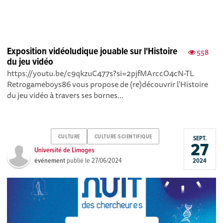
Exposition vidéoludique jouable sur l'Histoire
558
du jeu vidéo
https://youtu.be/c9qkzuC477s?si=2pjfMArccO4cN-TL
Retrogameboys86 vous propose de (re)découvrir l'Histoire
du jeu vidéo à travers ses bornes...
CULTURE
CULTURE-SCIENTIFIQUE
SEPT.
27
Université de Limoges
événement
publié le
27/06/2024
2024