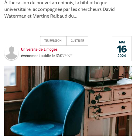
À l'occasion du nouvel an chinois, la bibliothèque
universitaire, accompagnée par les chercheurs David
Waterman et Martine Raibaud du...
TELEVISION
CULTURE
MAI
16
Université de Limoges
événement
publié le
31/01/2024
2024