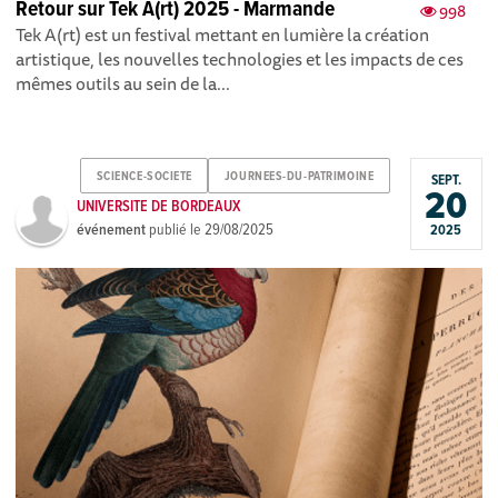
Retour sur Tek A(rt) 2025 - Marmande
998
Tek A(rt) est un festival mettant en lumière la création
artistique, les nouvelles technologies et les impacts de ces
mêmes outils au sein de la...
SCIENCE-SOCIETE
JOURNEES-DU-PATRIMOINE
SEPT.
20
UNIVERSITE DE BORDEAUX
événement
publié le
29/08/2025
2025