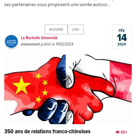
ses partenaires vous proposent une soirée autour...
HISTOIRE
LUDI
FÉV.
14
La Rochelle Université
événement
publié le
14/02/2024
2024
350 ans de relations franco-chinoises
861