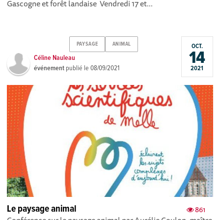
Gascogne et forêt landaise Vendredi 17 et...
PAYSAGE
ANIMAL
OCT.
14
Céline Nauleau
événement
publié le
08/09/2021
2021
Le paysage animal
861