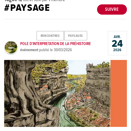
#PAYSAGE
SUIVRE
RENCONTRES
PAYSAGES
AVR.
24
POLE D'INTERPRETATION DE LA PRÉHISTOIRE
événement
publié le
30/03/2026
2026