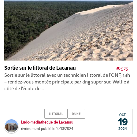
Sortie sur le littoral de Lacanau
575
Sortie sur le littoral avec un technicien littoral de l’ONF, 14h
– rendez-vous montée principale parking super sud Wallie à
côté de l’école de...
LITTORAL
DUNE
OCT.
19
Ludo-médiathèque de Lacanau
événement
publié le
10/10/2024
2024