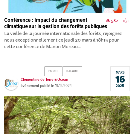
Conférence : Impact du changement
582
1
climatique sur la gestion des forêts publiques
La veille de la journée internationale des forêts, rejoignez
nous exceptionnellement ce jeudi 20 mars à 18h15 pour
cette conférence de Manon Moreau...
FORET
BALADE
MARS
16
Clémentine de Terre & Océan
événement
publié le
19/12/2024
2025