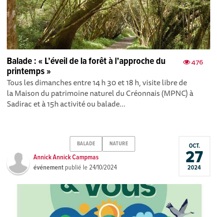
Balade : « L’éveil de la forêt à l’approche du
476
printemps »
Tous les dimanches entre 14 h 30 et 18 h, visite libre de
la Maison du patrimoine naturel du Créonnais (MPNC) à
Sadirac et à 15h activité ou balade...
BALADE
NATURE
OCT.
27
Annick Annick Campmas
événement
publié le
24/10/2024
2024