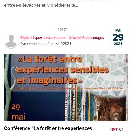
entre Millevaches et Monédières &...
FORET
MAI
29
Bibliothèques universitaires - Université de Limoges
événement
publié le
15/04/2024
2024
Conférence "La forêt entre expériences
1101