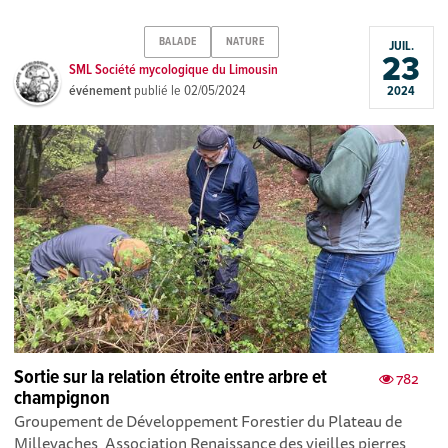
BALADE
NATURE
JUIL.
23
SML Société mycologique du Limousin
événement
publié le
02/05/2024
2024
Sortie sur la relation étroite entre arbre et
782
champignon
Groupement de Développement Forestier du Plateau de
Millevaches, Association Renaissance des vieilles pierres