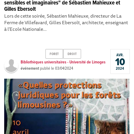
sensibles et imaginaires" de Sébastien Mahieuxe et
Gilles Ebersolt
Lors de cette soirée, Sébastien Mahieuxe, directeur de La
Ferme de Villefavard, Gilles Ebersolt, architecte, enseignant
à l’Ecole Nationale...
FORET
DROIT
AVR.
10
Bibliothèques universitaires - Université de Limoges
événement
publié le
03/04/2024
2024