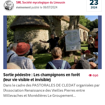
23
SML Société mycologique du Limousin
événement
publié le
06/07/2024
2024
Sortie pédestre : Les champignons en forêt
696
(leur vie visible et invisible)
Dans le cadre des PASTORALES DE CLEDAT organisées par
l’Association Renaissance des Vieilles Pierres entre
Millevaches et Monédières Le Groupement...