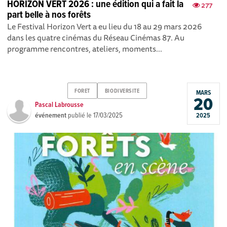
HORIZON VERT 2026 : une édition qui a fait la
277
part belle à nos forêts
Le Festival Horizon Vert a eu lieu du 18 au 29 mars 2026
dans les quatre cinémas du Réseau Cinémas 87. Au
programme rencontres, ateliers, moments...
FORET
BIODIVERSITE
MARS
20
Pascal Labrousse
événement
publié le
17/03/2025
2025