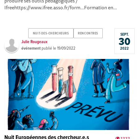
produire ses outils pédagogiques /
Ifreehttps://www.ifree.asso.fr/form...Formation en...
NUIT-DES-CHERCHEURS
RENCONTRES
SEPT.
30
Julie Rougeaux
événement
publié le
19/09/2022
2022
Nuit Européennes des chercheur.e.s
1222