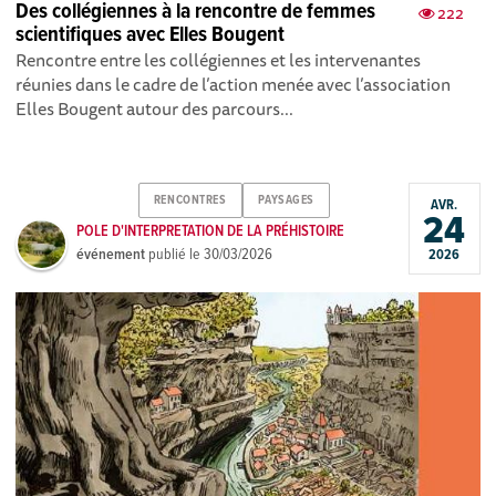
Des collégiennes à la rencontre de femmes
222
scientifiques avec Elles Bougent
Rencontre entre les collégiennes et les intervenantes
réunies dans le cadre de l’action menée avec l’association
Elles Bougent autour des parcours...
RENCONTRES
PAYSAGES
AVR.
24
POLE D'INTERPRETATION DE LA PRÉHISTOIRE
événement
publié le
30/03/2026
2026