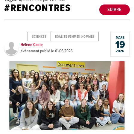
#RENCONTRES
SUIVRE
SCIENCES
EGALITE-FEMMES-HOMMES
MARS
19
Hélène Coste
événement
publié le
01/06/2026
2026