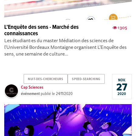
L’Enquête des sens - Marché des
1305
connaissances
Les étudiant·es du master Médiation des sciences de
l'Université Bordeaux Montaigne organisent L'Enquête des
sens, une semaine de culture...
NUIT-DES-CHERCHEURS
SPEED-SEARCHING
NOV.
27
Cap Sciences
événement
publié le
24/11/2020
2020