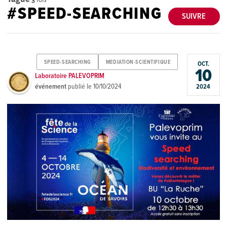
#SPEED-SEARCHING
SUIVRE
SPEED-SEARCHING
MEDIATION-SCIENTIFIQUE
OCT.
10
Laboratoire PALEVOPRIM
événement
publié le
10/10/2024
2024