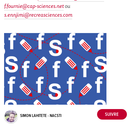
f.fournie@cap-sciences.net
ou
s.ennjimi@recreasciences.com
SIMON LAHITETE - NACSTI