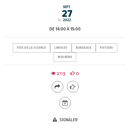
SEPT.
27
le
2022
DE 14:00 À 15:00
FETE-DE-LA-SCIENCE
LIMOGES
BORDEAUX
POITIERS
MOURENX
2113
0
SIGNALER